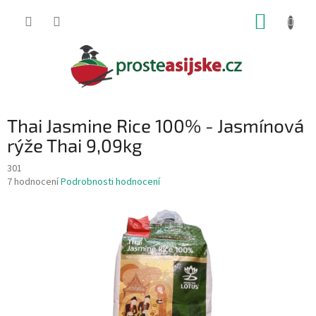
Přejít
NÁKUP
na
obsah
KOŠÍK
Thai Jasmine Rice 100% - Jasmínová
rýže Thai 9,09kg
301
Průměrné
7 hodnocení
Podrobnosti hodnocení
hodnocení
produktu
je
3,9
z
5
hvězdiček.