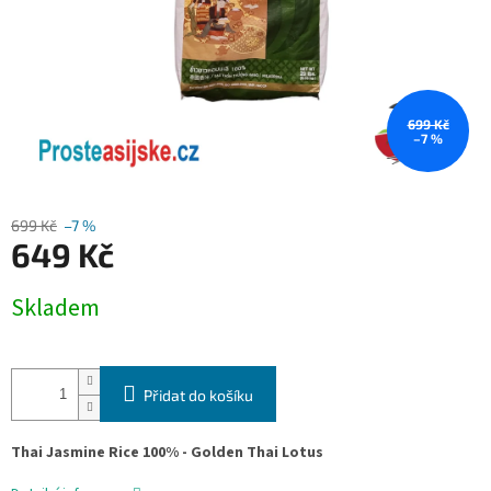
699 Kč
–7 %
699 Kč
–7 %
649 Kč
Měrná
Skladem
cena:
Přidat do košíku
Thai Jasmine Rice 100% - Golden Thai Lotus