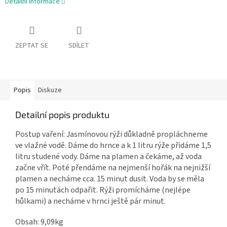
Detailní informace
ZEPTAT SE
SDÍLET
Popis
Diskuze
Detailní popis produktu
Postup vaření: Jasmínovou rýži důkladně propláchneme
ve vlažné vodě. Dáme do hrnce a k 1 litru rýže přidáme 1,5
litru studené vody. Dáme na plamen a čekáme, až voda
začne vřít. Poté přendáme na nejmenší hořák na nejnižší
plamen a necháme cca. 15 minut dusit. Voda by se měla
po 15 minutách odpařit. Rýži promícháme (nejlépe
hůlkami) a necháme v hrnci ještě pár minut.
Obsah: 9,09kg