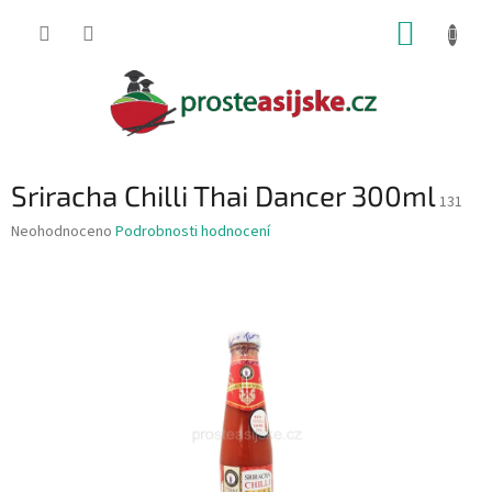
Přejít
NÁKUP
na
obsah
KOŠÍK
Sriracha Chilli Thai Dancer 300ml
131
Průměrné
Neohodnoceno
Podrobnosti hodnocení
hodnocení
produktu
je
0,0
z
5
hvězdiček.