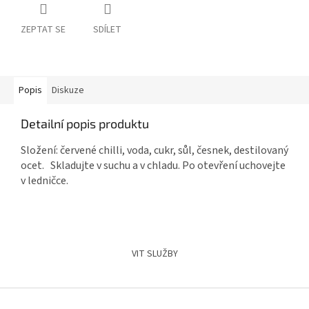
ZEPTAT SE
SDÍLET
Popis
Diskuze
Detailní popis produktu
Složení: červené chilli, voda, cukr, sůl, česnek, destilovaný
ocet. Skladujte v suchu a v chladu. Po otevření uchovejte
v ledničce.
Z
á
VIT SLUŽBY
p
a
t