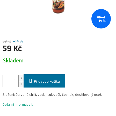
69 Kč
–14 %
69 Kč
–14 %
59 Kč
Měrná
Skladem
cena:
Přidat do košíku
Složení: červené chilli, voda, cukr, sůl, česnek, destilovaný ocet.
Detailní informace