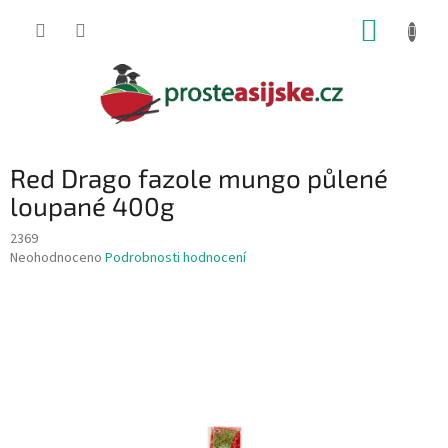
Přejít
NÁKUP
na
obsah
KOŠÍK
Red Drago fazole mungo půlené
loupané 400g
2369
Průměrné
Neohodnoceno
Podrobnosti hodnocení
hodnocení
produktu
je
0,0
z
5
hvězdiček.