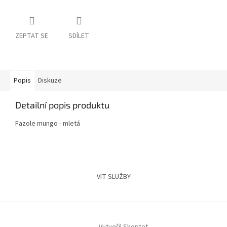
ZEPTAT SE
SDÍLET
Popis
Diskuze
Detailní popis produktu
Fazole mungo - mletá
Z
á
VIT SLUŽBY
p
a
t
í