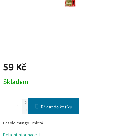
59 Kč
Měrná
Skladem
cena:
Přidat do košíku
Fazole mungo - mletá
Detailní informace