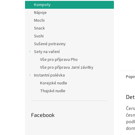
n
Kompoty
e
Nápoje
l
Mochi
Snack
Sushi
Sušené potraviny
Sety na vaření
Vše pro přípravu Pho
Vše pro přípravu Jarní závitky
Instantní polévka
Popi
Korejské nudle
Thajské nudle
Det
Čers
Facebook
česn
podl
domá