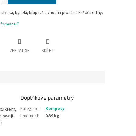
e sladká, kyselá, křupavá a vhodná pro chuť každé rodiny.
informace
ZEPTAT SE
SDÍLET
Doplňkové parametry
Kategorie
:
Kompoty
a cukrem,
ovávají
Hmotnost
:
0.39 kg
tí