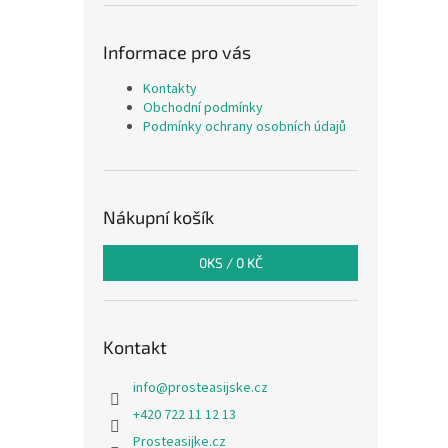
Informace pro vás
Kontakty
Obchodní podmínky
Podmínky ochrany osobních údajů
Nákupní košík
0
KS /
0 KČ
Kontakt
info
@
prosteasijske.cz
+420 722 11 12 13
Prosteasijke.cz