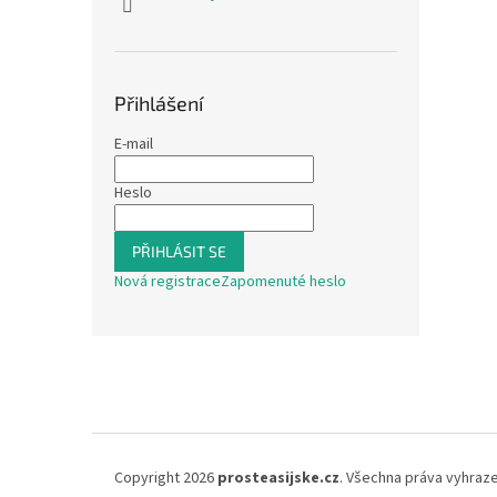
Přihlášení
E-mail
Heslo
PŘIHLÁSIT SE
Nová registrace
Zapomenuté heslo
Z
á
p
a
t
í
Copyright 2026
prosteasijske.cz
. Všechna práva vyhraz