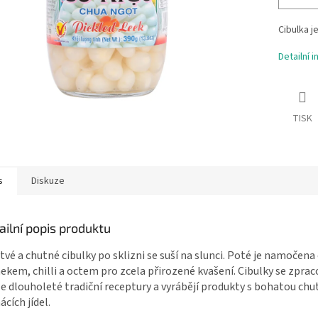
Cibulka j
Detailní 
TISK
s
Diskuze
ailní popis produktu
tvé a chutné cibulky po sklizni se suší na slunci. Poté je namočen
ekem, chilli a octem pro zcela přirozené kvašení. Cibulky se zprac
e dlouholeté tradiční receptury a vyrábějí produkty s bohatou chu
cích jídel.