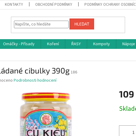
KONTAKTY
OBCHODNÍ PODMÍNKY
PODMÍNKY OCHRANY OSOBNÍC
HLEDAT
Omáčky - Přísady
Koření
ŘASY
Kompoty
Nápoje
ládané cibulky 390g
186
né
noceno
Podrobnosti hodnocení
ní
109
u
Měrná
Skla
cena:
ek.