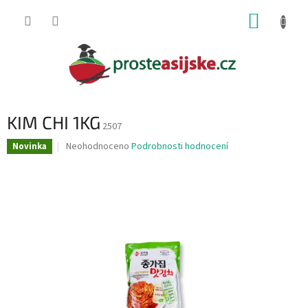
Přejít
NÁKUP
na
obsah
KOŠÍK
KIM CHI 1KG
2507
Průměrné
Neohodnoceno
Podrobnosti hodnocení
Novinka
hodnocení
produktu
je
0,0
z
5
hvězdiček.