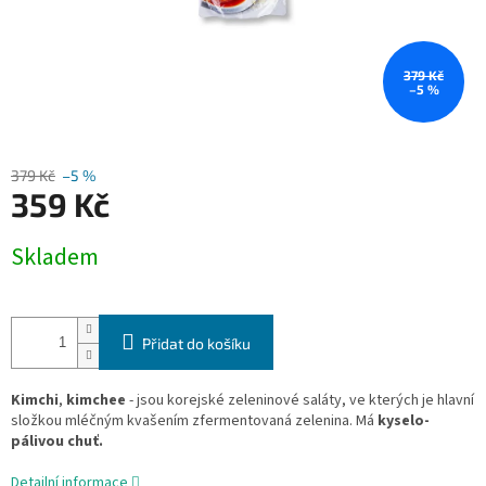
379 Kč
–5 %
379 Kč
–5 %
359 Kč
Měrná
Skladem
cena:
Přidat do košíku
Kimchi
,
kimchee
- jsou korejské zeleninové saláty, ve kterých je hlavní
složkou mléčným kvašením zfermentovaná zelenina. Má
kyselo-
pálivou chuť.
Detailní informace