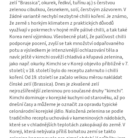
zelí "Brassica", okurek, ředkví, tuřínu aj.) s čerstvou
zelenou cibulkou, česnekem, solí, čerstvým zázvorem. V
žádné variantě nechybí nezbytné chilli koření. Je známo,
že země s horkým klimatem z praktických důvodů
využívají v pokrmech v hojné míře pálivé chilli, a tak také
Korea není výjimkou. Všeobecně platí, že palčivost chilli
podporuje pocení, zvyší se tak množství odpařovaného
potu a výsledkem je intenzivnější ochlazování těla a
navíc ještě v kimchi osvěží chladivá a křupavá zelenina,
jako např. okurky. Kimchi se v Koreji objevilo přibližně v 7.
století; v 18. století bylo do receptu zahrnuto i chilli
koření. Od 19. století se začalo velkou měrou nakládat
čínské zelí (Brassica). Dnes je zkvašené zelí
nejrozšířenější zeleninou pro současné druhy "kimchi".
Kimchi dominuje v korejské kuchyni od starověku, až po
dnešní časy a můžeme je označit za opravdu typické
celonárodní korejské jídlo. Naložená zelenina se podle
tradičního receptu uchovává v kameninových nádobách,
které se v chladnějších teplotách zakopávají do země. V
Koreji, která nebývala příliš bohatou zemí se takto