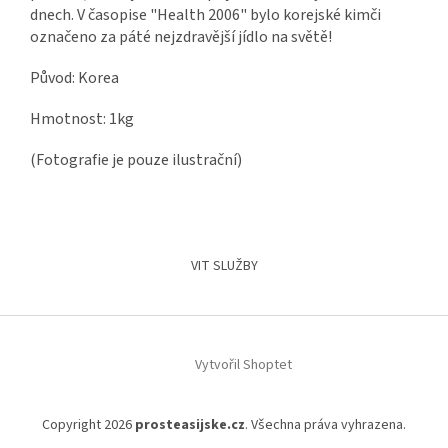
dnech. V časopise "Health 2006" bylo korejské kimči
označeno za páté nejzdravější jídlo na světě!
Původ: Korea
Hmotnost: 1kg
(Fotografie je pouze ilustrační)
Z
á
VIT SLUŽBY
p
a
t
í
Vytvořil Shoptet
Copyright 2026
prosteasijske.cz
. Všechna práva vyhrazena.