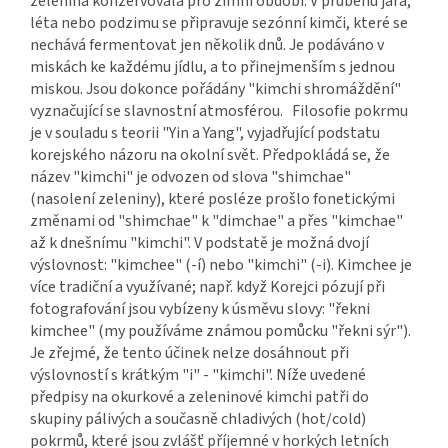
zelenina konzervovala pro zimní období. V průběhu jara,
léta nebo podzimu se připravuje sezónní kimči, které se
nechává fermentovat jen několik dnů. Je podáváno v
miskách ke každému jídlu, a to přinejmenším s jednou
miskou. Jsou dokonce pořádány "kimchi shromáždění"
vyznačující se slavnostní atmosférou. Filosofie pokrmu
je v souladu s teorii "Yin a Yang", vyjadřující podstatu
korejského názoru na okolní svět. Předpokládá se, že
název "kimchi" je odvozen od slova "shimchae"
(nasolení zeleniny), které posléze prošlo fonetickými
změnami od "shimchae" k "dimchae" a přes "kimchae"
až k dnešnímu "kimchi". V podstatě je možná dvojí
výslovnost: "kimchee" (-í) nebo "kimchi" (-i). Kimchee je
více tradiční a využívané; např. když Korejci pózují při
fotografování jsou vybízeny k úsměvu slovy: "řekni
kimchee" (my používáme známou pomůcku "řekni sýr").
Je zřejmé, že tento účinek nelze dosáhnout při
výslovností s krátkým "i" - "kimchi". Níže uvedené
předpisy na okurkové a zeleninové kimchi patři do
skupiny pálivých a současně chladivých (hot/cold)
pokrmů, které jsou zvlášť příjemné v horkých letních