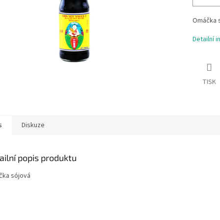
Omáčka 
Detailní 
TISK
s
Diskuze
ailní popis produktu
ka sójová