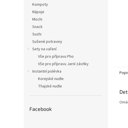
n
Kompoty
e
Nápoje
l
Mochi
Snack
Sushi
Sušené potraviny
Sety na vaření
Vše pro přípravu Pho
Vše pro přípravu Jarní závitky
Instantní polévka
Popi
Korejské nudle
Thajské nudle
Det
Omáč
Facebook