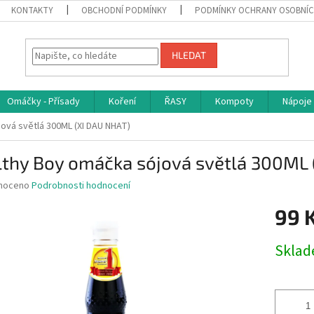
KONTAKTY
OBCHODNÍ PODMÍNKY
PODMÍNKY OCHRANY OSOBNÍC
HLEDAT
Omáčky - Přísady
Koření
ŘASY
Kompoty
Nápoje
ová světlá 300ML (XI DAU NHAT)
lthy Boy omáčka sójová světlá 300ML 
né
noceno
Podrobnosti hodnocení
ní
99 
u
Měrná
Skla
cena:
ek.