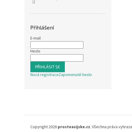
Přihlášení
E-mail
Heslo
PŘIHLÁSIT SE
Nová registrace
Zapomenuté heslo
Z
á
p
a
t
í
Copyright 2026
prosteasijske.cz
. Všechna práva vyhraz