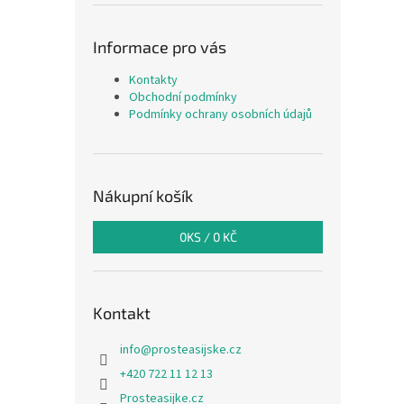
Informace pro vás
Kontakty
Obchodní podmínky
Podmínky ochrany osobních údajů
Nákupní košík
0
KS /
0 KČ
Kontakt
info
@
prosteasijske.cz
+420 722 11 12 13
Prosteasijke.cz