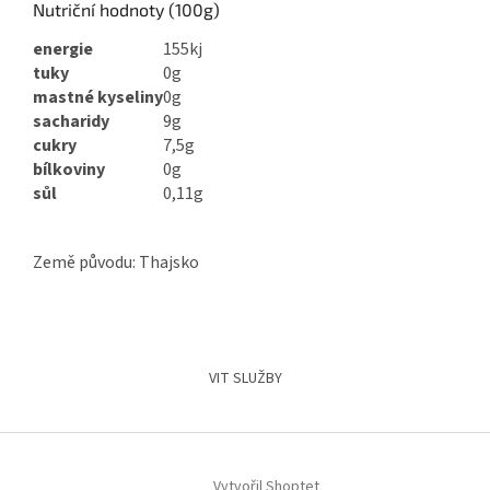
Nutriční hodnoty (100g)
energie
155kj
tuky
0g
mastné kyseliny
0g
sacharidy
9g
cukry
7,5g
bílkoviny
0g
sůl
0,11g
Země původu: Thajsko
Z
á
VIT SLUŽBY
p
a
t
í
Vytvořil Shoptet