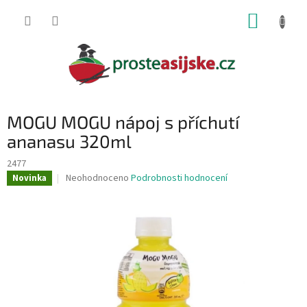
Přejít
NÁKUP
na
obsah
KOŠÍK
MOGU MOGU nápoj s příchutí
ananasu 320ml
2477
Průměrné
Neohodnoceno
Podrobnosti hodnocení
Novinka
hodnocení
produktu
je
0,0
z
5
hvězdiček.