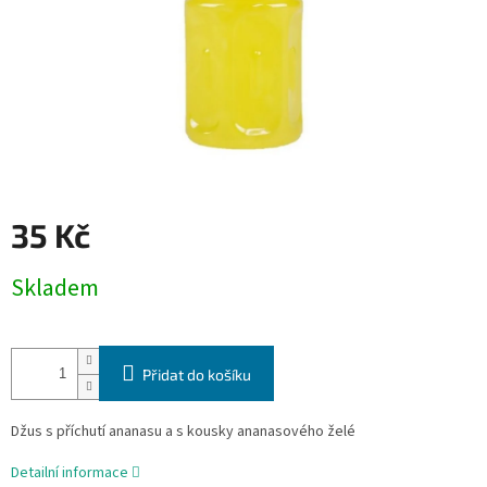
35 Kč
Měrná
Skladem
cena:
Přidat do košíku
Džus s příchutí ananasu a s kousky ananasového želé
Detailní informace