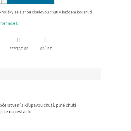
roužky se slanou cibulovou chutí v každém kousnutí.
informace
ZEPTAT SE
SDÍLET
čerstvení s křupavou chutí, plné chuti
jste na cestách.