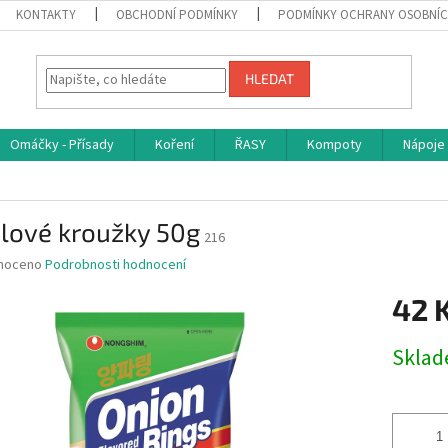
KONTAKTY
OBCHODNÍ PODMÍNKY
PODMÍNKY OCHRANY OSOBNÍC
HLEDAT
Omáčky - Přísady
Koření
ŘASY
Kompoty
Nápoje
ulové kroužky 50g
216
né
noceno
Podrobnosti hodnocení
ní
42 
u
Měrná
Skla
cena:
ek.