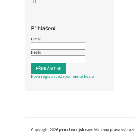
Přihlášení
E-mail
Heslo
PŘIHLÁSIT SE
Nová registrace
Zapomenuté heslo
Z
á
p
a
t
í
Copyright 2026
prosteasijske.cz
. Všechna práva vyhraz