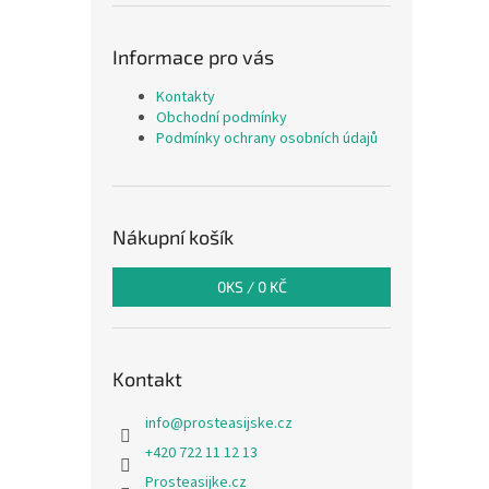
Informace pro vás
Kontakty
Obchodní podmínky
Podmínky ochrany osobních údajů
Nákupní košík
0
KS /
0 KČ
Kontakt
info
@
prosteasijske.cz
+420 722 11 12 13
Prosteasijke.cz