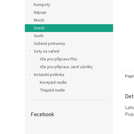
n
Kompoty
e
Nápoje
l
Mochi
Snack
Sushi
Sušené potraviny
Sety na vaření
Vše pro přípravu Pho
Vše pro přípravu Jarní závitky
Instantní polévka
Popi
Korejské nudle
Thajské nudle
Det
Laho
Facebook
Popa