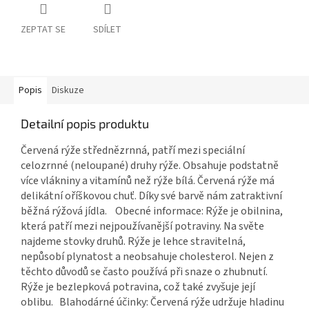
ZEPTAT SE
SDÍLET
Popis
Diskuze
Detailní popis produktu
Červená rýže střednězrnná, patří mezi speciální
celozrnné (neloupané) druhy rýže. Obsahuje podstatně
více vlákniny a vitamínů než rýže bílá. Červená rýže má
delikátní oříškovou chuť. Díky své barvě nám zatraktivní
běžná rýžová jídla. Obecné informace: Rýže je obilnina,
která patří mezi nejpoužívanější potraviny. Na světe
najdeme stovky druhů. Rýže je lehce stravitelná,
nepůsobí plynatost a neobsahuje cholesterol. Nejen z
těchto důvodů se často používá při snaze o zhubnutí.
Rýže je bezlepková potravina, což také zvyšuje její
oblibu. Blahodárné účinky: Červená rýže udržuje hladinu