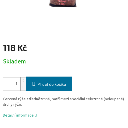
118 Kč
Měrná
Skladem
cena:
Přidat do košíku
Červená rýže střednězrnná, patří mezi speciální celozrnné (neloupané)
druhy rýže.
Detailní informace