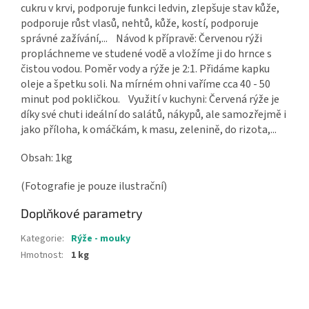
cukru v krvi, podporuje funkci ledvin, zlepšuje stav kůže,
podporuje růst vlasů, nehtů, kůže, kostí, podporuje
správné zažívání,... Návod k přípravě: Červenou rýži
propláchneme ve studené vodě a vložíme ji do hrnce s
čistou vodou. Poměr vody a rýže je 2:1. Přidáme kapku
oleje a špetku soli. Na mírném ohni vaříme cca 40 - 50
minut pod pokličkou. Využití v kuchyni: Červená rýže je
díky své chuti ideální do salátů, nákypů, ale samozřejmě i
jako příloha, k omáčkám, k masu, zelenině, do rizota,...
Obsah: 1kg
(Fotografie je pouze ilustrační)
Doplňkové parametry
Kategorie
:
Rýže - mouky
Hmotnost
:
1 kg
Z