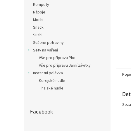
n
Kompoty
e
Nápoje
l
Mochi
Snack
Sushi
Sušené potraviny
Sety na vaření
Vše pro přípravu Pho
Vše pro přípravu Jarní závitky
Instantní polévka
Popi
Korejské nudle
Thajské nudle
Det
Seza
Facebook