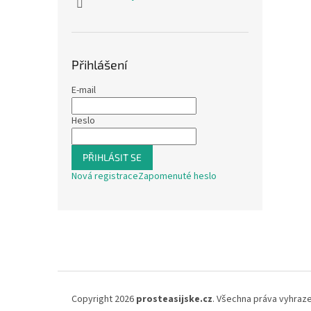
Přihlášení
E-mail
Heslo
PŘIHLÁSIT SE
Nová registrace
Zapomenuté heslo
Z
á
p
a
t
í
Copyright 2026
prosteasijske.cz
. Všechna práva vyhraz