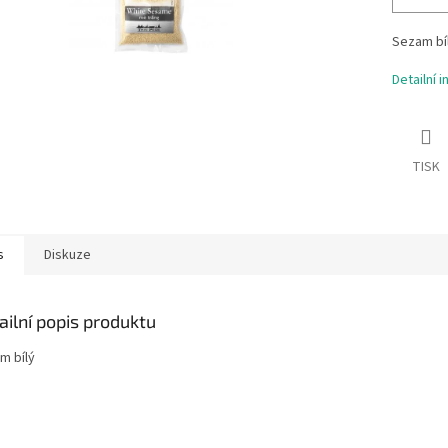
Sezam bí
Detailní 
TISK
s
Diskuze
ailní popis produktu
m bílý