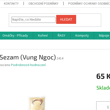
KONTAKTY
OBCHODNÍ PODMÍNKY
PODMÍNKY OCHRANY OSOBNÍC
HLEDAT
Omáčky - Přísady
Koření
ŘASY
Kompoty
Nápoje
ý Sezam (Vung Ngoc)
2414
né
noceno
Podrobnosti hodnocení
ní
65 
u
Měrná
Skla
cena:
ek.