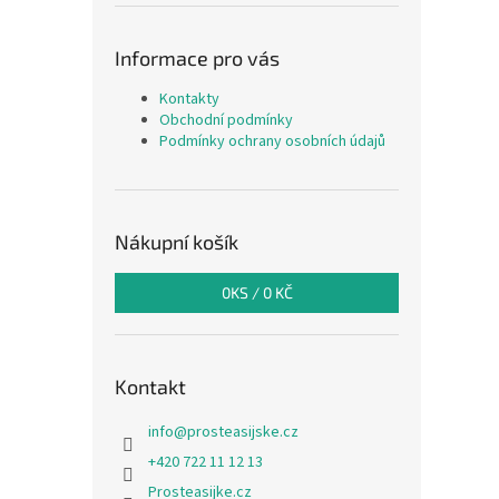
Informace pro vás
Kontakty
Obchodní podmínky
Podmínky ochrany osobních údajů
Nákupní košík
0
KS /
0 KČ
Kontakt
info
@
prosteasijske.cz
+420 722 11 12 13
Prosteasijke.cz