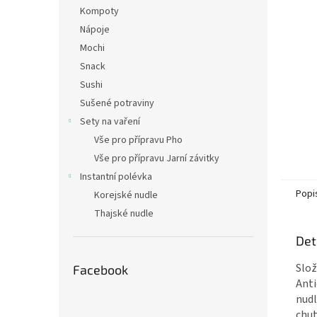
n
Kompoty
e
Nápoje
l
Mochi
Snack
Sushi
Sušené potraviny
Sety na vaření
Vše pro přípravu Pho
Vše pro přípravu Jarní závitky
Instantní polévka
Popi
Korejské nudle
Thajské nudle
Det
Slož
Facebook
Anti
nudl
chut