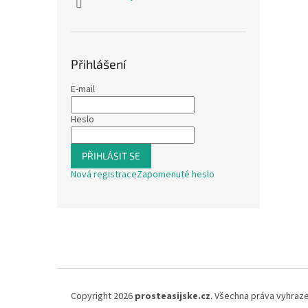
Přihlášení
E-mail
Heslo
PŘIHLÁSIT SE
Nová registrace
Zapomenuté heslo
Z
á
p
a
t
í
Copyright 2026
prosteasijske.cz
. Všechna práva vyhraz