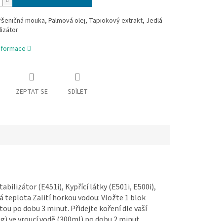
Pšeničná mouka, Palmová olej, Tapiokový extrakt, Jedlá
lizátor
informace
ZEPTAT SE
SDÍLET
bilizátor (E451i), Kypřící látky (E501i, E500i),
 teplota Zalití horkou vodou: Vložte 1 blok
tou po dobu 3 minut. Přidejte koření dle vaší
g) ve vroucí vodě (300ml) po dobu 2 minut.