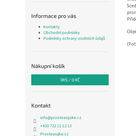
Sceď
prom
Informace pro vás
Přid
Kontakty
Obj
Obchodní podmínky
Podmínky ochrany osobních údajů
(Fot
Nákupní košík
0
KS /
0 KČ
Kontakt
info
@
prosteasijske.cz
+420 722 11 12 13
Prosteasijke.cz