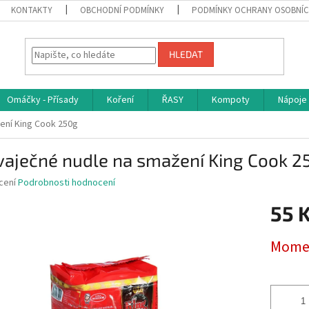
KONTAKTY
OBCHODNÍ PODMÍNKY
PODMÍNKY OCHRANY OSOBNÍC
HLEDAT
Omáčky - Přísady
Koření
ŘASY
Kompoty
Nápoje
ení King Cook 250g
vaječné nudle na smažení King Cook 2
né
cení
Podrobnosti hodnocení
ní
55 
u
Měrná
Momen
cena:
ek.