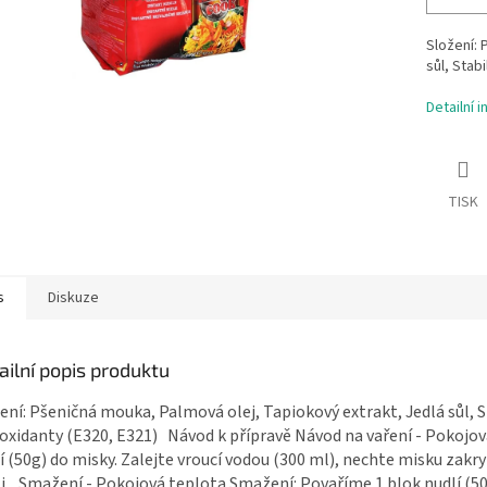
Složení: 
sůl, Stabi
Detailní 
TISK
s
Diskuze
ailní popis produktu
ení: Pšeničná mouka, Palmová olej, Tapiokový extrakt, Jedlá sůl, Sta
oxidanty (E320, E321) Návod k přípravě Návod na vaření - Pokojová
í (50g) do misky. Zalejte vroucí vodou (300 ml), nechte misku zakry
i. Smažení - Pokojová teplota Smažení: Povaříme 1 blok nudlí (50