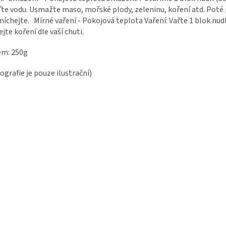
te vodu. Usmažte maso, mořské plody, zeleninu, koření atd. Poté 
íchejte. Mírné vaření - Pokojová teplota Vaření: Vařte 1 blok nudl
ejte koření dle vaší chuti.
em: 250g
ografie je pouze ilustrační)