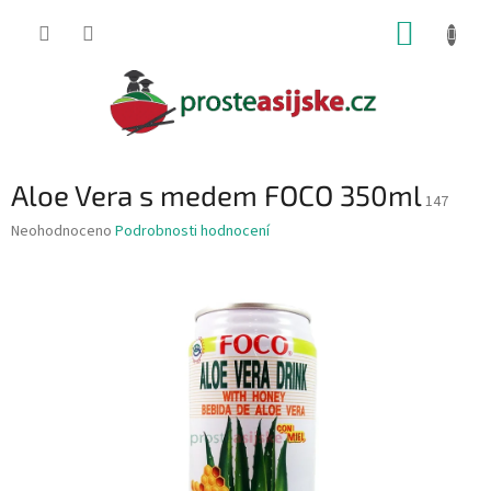
Přejít
NÁKUP
na
obsah
KOŠÍK
Aloe Vera s medem FOCO 350ml
147
Průměrné
Neohodnoceno
Podrobnosti hodnocení
hodnocení
produktu
je
0,0
z
5
hvězdiček.