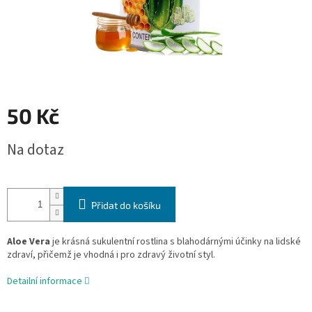
50 Kč
Měrná
Na dotaz
cena:
Přidat do košíku
Aloe Vera
je krásná sukulentní rostlina s blahodárnými účinky na lidské
zdraví, přičemž je vhodná i pro zdravý životní styl.
Detailní informace